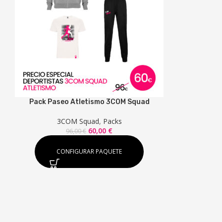
Pack Paseo Atletismo 3COM Squad
3COM Squad
,
Packs
El
El
60,00
€
96,00
€
precio
precio
original
actual
CONFIGURAR PAQUETE
era:
es:
96,00 €.
60,00 €.