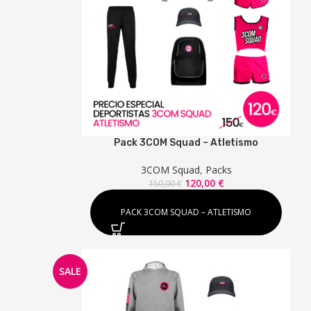
Pack 3COM Squad – Atletismo
3COM Squad
,
Packs
El
El
120,00
€
150,00
€
precio
precio
original
actual
PACK 3COM SQUAD – ATLETISMO
era:
es:
150,00 €.
120,00 €.
SALE