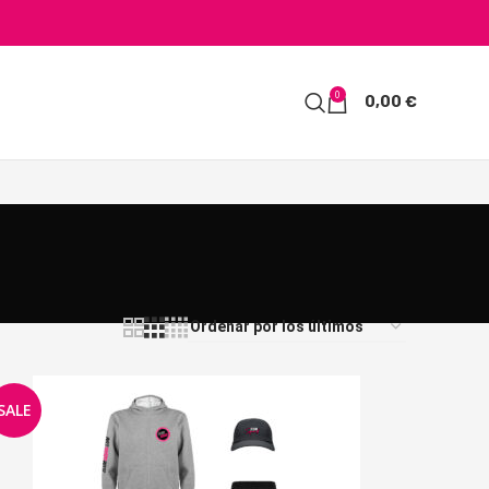
0
0,00
€
SALE