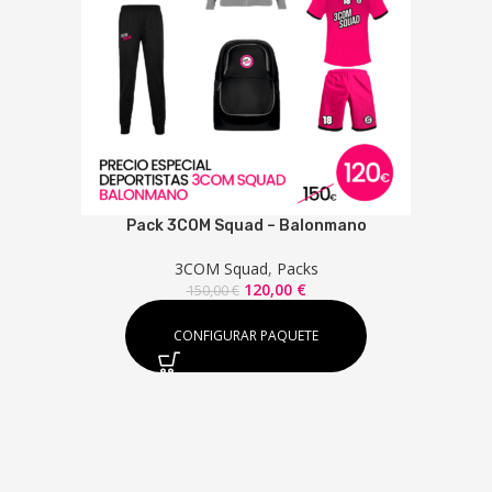
Pack 3COM Squad – Balonmano
3COM Squad
,
Packs
El
El
120,00
€
150,00
€
precio
precio
original
actual
CONFIGURAR PAQUETE
era:
es:
150,00 €.
120,00 €.