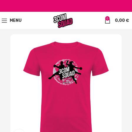
0
MENU
0,00
€