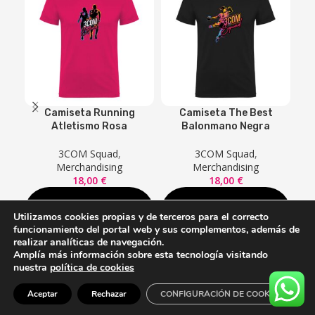
Camiseta Running
Camiseta The Best
Atletismo Rosa
Balonmano Negra
3COM Squad
,
3COM Squad
,
Merchandising
Merchandising
18,00
€
18,00
€
SELECCIONAR
SELECCIONAR
Utilizamos cookies propias y de terceros para el correcto
OPCIONES
OPCIONES
funcionamiento del portal web y sus complementos, además de
realizar analíticas de navegación.
Amplía más información sobre esta tecnología visitando
© 3COM Squad -
Aviso Legal
-
Política de Cookies
–
Política de
nuestra
política de cookies
Privacidad
- Desarrollado por
3COM
0
Aceptar
Rechazar
CONFIGURACIÓN DE COOKIES
Shop
Wishlist
Cart
My account